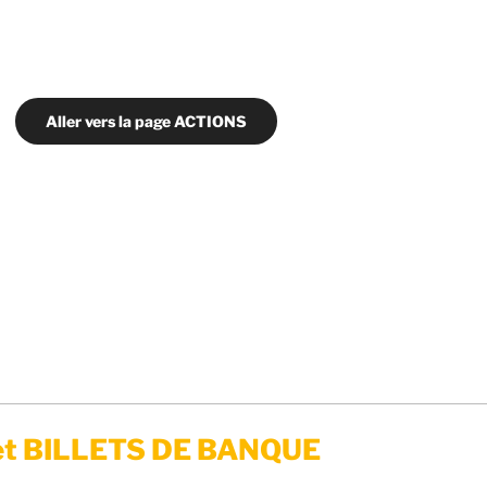
Aller vers la page ACTIONS
t BILLETS DE BANQUE