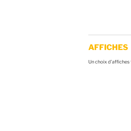
AFFICHES
Un choix d’affiches