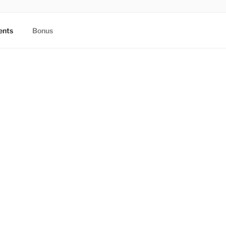
E DE LÉON
ents
Bonus