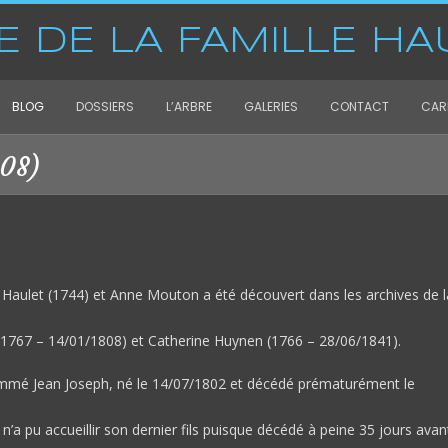
E DE LA FAMILLE HA
BLOG
DOSSIERS
L’ARBRE
GALERIES
CONTACT
CARN
808)
 Haulet (1744) et Anne Mouton a été découvert dans les archives de l
/08/1767 – 14/01/1808) et Catherine Huynen (1766 – 28/06/1841).
énommé Jean Joseph, né le 14/07/1802 et décédé prématurément le
a pu accueillir son dernier fils puisque décédé à peine 35 jours avant