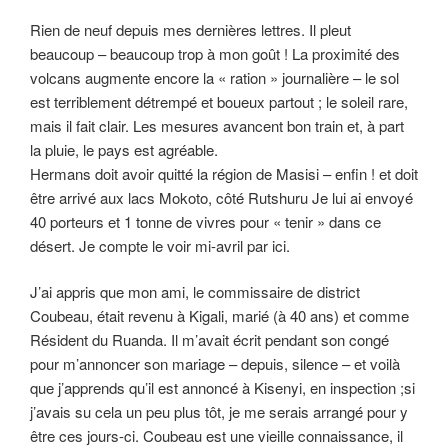
Rien de neuf depuis mes dernières lettres. Il pleut
beaucoup – beaucoup trop à mon goût ! La proximité des
volcans augmente encore la « ration » journalière – le sol
est terriblement détrempé et boueux partout ; le soleil rare,
mais il fait clair. Les mesures avancent bon train et, à part
la pluie, le pays est agréable.
Hermans doit avoir quitté la région de Masisi – enfin ! et doit
être arrivé aux lacs Mokoto, côté Rutshuru Je lui ai envoyé
40 porteurs et 1 tonne de vivres pour « tenir » dans ce
désert. Je compte le voir mi-avril par ici.
J’ai appris que mon ami, le commissaire de district
Coubeau, était revenu à Kigali, marié (à 40 ans) et comme
Résident du Ruanda. Il m’avait écrit pendant son congé
pour m’annoncer son mariage – depuis, silence – et voilà
que j’apprends qu’il est annoncé à Kisenyi, en inspection ;si
j’avais su cela un peu plus tôt, je me serais arrangé pour y
être ces jours-ci. Coubeau est une vieille connaissance, il