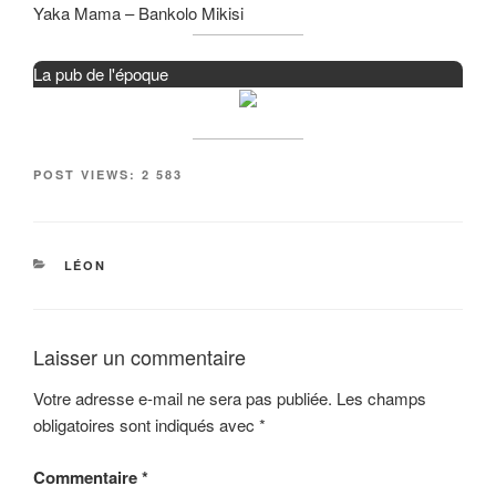
Yaka Mama – Bankolo Mikisi
La pub de l'époque
POST VIEWS:
2 583
CATÉGORIES
LÉON
Laisser un commentaire
Votre adresse e-mail ne sera pas publiée.
Les champs
obligatoires sont indiqués avec
*
Commentaire
*