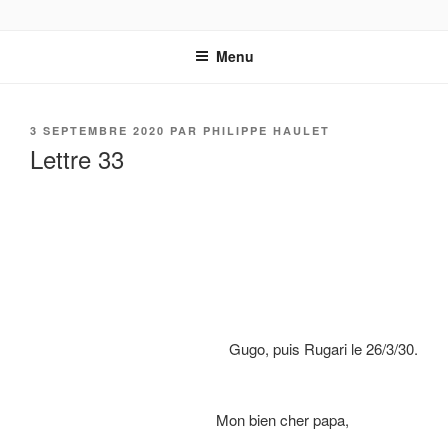
Aller
LA CORRESPONDANCE
par Charles et Philippe Haulet
au
AFRICAINE DE LÉON HAULET
Menu
contenu
principal
PUBLIÉ
3 SEPTEMBRE 2020
PAR
PHILIPPE HAULET
LE
Lettre 33
Gugo, puis Rugari le 26/3/30.
Mon bien cher papa,