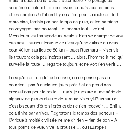
mais, à cause de la route ? automobile ? le portage est
supprimé et interdit ; on doit avoir recours aux camions …
et les camions ! d’abord il y en a fort peu ; la route est fort
mauvaise, terrible par ces temps de pluie, et les camions
ne voyagent pas souvent .. et encore faut-il voir si
Messieurs les transporteurs veulent bien se charger de vos
caisses… surtout lorsque ce n’est qu’une caisse ou deux,
pour 40 km (au lieu de 80 km – trajet Rutshuru – Kisenyi)
ils trouvent cela peu intéressant … alors, l’homme à moi qui
surveille la route … regarde toujours et ne voit rien venir …
Lorsqu’on est en pleine brousse, on ne pense pas au
courrier – pas à quelques jours près ! et on prend ses
précautions pour le reste … mais je mesure à une série de
signaux de part et d’autre de la route Kisenyi-Rutshuru et
c’est bisquant d’être si près et de ne rien recevoir … Enfin,
cela finira par arriver. Regrettons le temps des porteurs –
l’Afrique à moitié civilisée ne me dit rien – rien de bon – A
tous points de vue, vive la brousse … ou l’Europe !