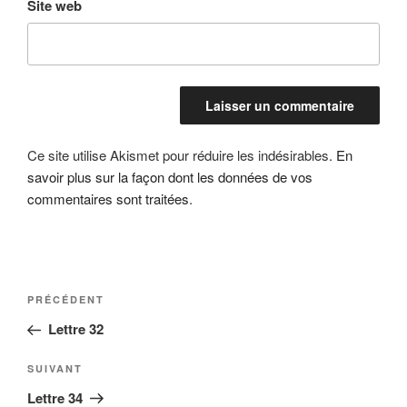
Site web
Ce site utilise Akismet pour réduire les indésirables.
En
savoir plus sur la façon dont les données de vos
commentaires sont traitées
.
Navigation
Article
PRÉCÉDENT
de
précédent
Lettre 32
l’article
Article
SUIVANT
suivant
Lettre 34