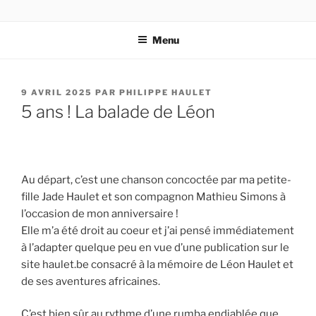
Aller
LA CORRESPONDANCE
par Charles et Philippe Haulet
au
AFRICAINE DE LÉON HAULET
Menu
contenu
principal
PUBLIÉ
9 AVRIL 2025
PAR
PHILIPPE HAULET
LE
5 ans ! La balade de Léon
Au départ, c’est une chanson concoctée par ma petite-
fille Jade Haulet et son compagnon Mathieu Simons à
l’occasion de mon anniversaire !
Elle m’a été droit au coeur et j’ai pensé immédiatement
à l’adapter quelque peu en vue d’une publication sur le
site haulet.be consacré à la mémoire de Léon Haulet et
de ses aventures africaines.
C’est bien sûr au rythme d’une rumba endiablée que