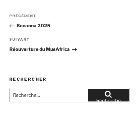
Navigation
Article
PRÉCÉDENT
de
précédent
Bonanna 2025
l’article
Article
SUIVANT
suivant
Réouverture du MusAfrica
RECHERCHER
Recherche
pour
Recherche
: