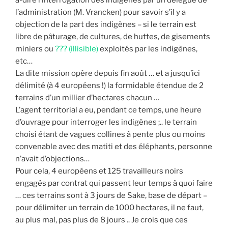
à-dire l’interrogation des indigènes par un délégué de
l’administration (M. Vrancken) pour savoir s’il y a
objection de la part des indigènes – si le terrain est
libre de pâturage, de cultures, de huttes, de gisements
miniers ou
??? (illisible)
exploités par les indigènes,
etc…
La dite mission opère depuis fin août … et a jusqu’ici
délimité (à 4 européens !) la formidable étendue de 2
terrains d’un millier d’hectares chacun …
L’agent territorial a eu, pendant ce temps, une heure
d’ouvrage pour interroger les indigènes ;.. le terrain
choisi étant de vagues collines à pente plus ou moins
convenable avec des matiti et des éléphants, personne
n’avait d’objections…
Pour cela, 4 européens et 125 travailleurs noirs
engagés par contrat qui passent leur temps à quoi faire
… ces terrains sont à 3 jours de Sake, base de départ –
pour délimiter un terrain de 1000 hectares, il ne faut,
au plus mal, pas plus de 8 jours .. Je crois que ces