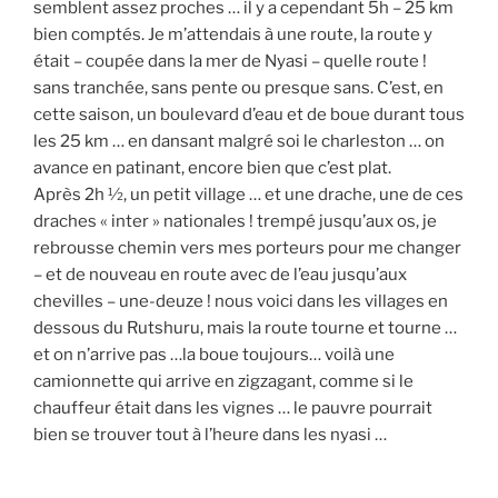
semblent assez proches … il y a cependant 5h – 25 km
bien comptés. Je m’attendais à une route, la route y
était – coupée dans la mer de Nyasi – quelle route !
sans tranchée, sans pente ou presque sans. C’est, en
cette saison, un boulevard d’eau et de boue durant tous
les 25 km … en dansant malgré soi le charleston … on
avance en patinant, encore bien que c’est plat.
Après 2h ½, un petit village … et une drache, une de ces
draches « inter » nationales ! trempé jusqu’aux os, je
rebrousse chemin vers mes porteurs pour me changer
– et de nouveau en route avec de l’eau jusqu’aux
chevilles – une-deuze ! nous voici dans les villages en
dessous du Rutshuru, mais la route tourne et tourne …
et on n’arrive pas …la boue toujours… voilà une
camionnette qui arrive en zigzagant, comme si le
chauffeur était dans les vignes … le pauvre pourrait
bien se trouver tout à l’heure dans les nyasi …