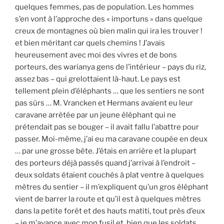
quelques femmes, pas de population. Les hommes
s’en vont à l’approche des « importuns » dans quelque
creux de montagnes où bien malin qui ira les trouver !
et bien méritant car quels chemins ! J’avais
heureusement avec moi des vivres et de bons
porteurs, des warianya gens de l’intérieur – pays du riz,
assez bas – qui grelottaient là-haut. Le pays est
tellement plein d’éléphants … que les sentiers ne sont
pas sûrs … M. Vrancken et Hermans avaient eu leur
caravane arrêtée par un jeune éléphant qui ne
prétendait pas se bouger – il avait fallu l’abattre pour
passer. Moi-même, j’ai eu ma caravane coupée en deux
… par une grosse bête. J’étais en arrière et la plupart
des porteurs déjà passés quand j’arrivai à l’endroit –
deux soldats étaient couchés à plat ventre à quelques
mètres du sentier – il m’expliquent qu’un gros éléphant
vient de barrer la route et qu’il est à quelques mètres
dans la petite forêt et des hauts matiti, tout près d’eux
– je m’avance avec mon fusil et, bien que les soldats