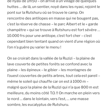
de nyasi de 1m50 – on arrive à un village de quelques
huttes … de là, un sentier, noyé dans les nyasi, rejoint le
pont sur la Rutshuru où se trouve le camp. On
rencontre des antilopes en masse qui ne bougent pas,
c’est la réserve de chasse – le parc Albert et le « garde
champêtre » qui se trouve à Rutshuru est fort sévère …
10.000 frs pour une antilope, c’est fort cher – c’est
cependant bien tentant quand on vient d’une région où
l’on n’a guère pu varier le menu !
On se croirait dans la vallée de la Ruzizi – la plaine de
lave couverte de petites forêts se confond avec la
plaine – les épineux – le gibier – les montagnes de
l’ouest couvertes de petits arbres, tout cela est pareil –
même le soleil qui chauffe car on est à 1000 m –
malgré quoi la plaine de la Ruzizi qui n’a que 800 m est
meilleure, du moins côté T.O. !! On marche en plein vers
le nord … dans le lointain, vers l’est, … une masse
sombre, les eucalyptus de Rutshuru.