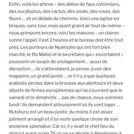
Enfin, voilà les arbres – des allées de faux cotonniers,
des eucalyptus, des cactus, des sisals, des roses, des
fleurs … et un dédale de chemins. Voici une église en
briques, sans tour, mais ayant grand air tout de même –
nous grimpons encore, voici les maisons – un clairon
sonne l’appel, il est 2 heures et le bureau doit être tout
près. Les porteurs de Nyamulisi qui ont fort bien
marché, le fils Malisi et le secrétaire qui « escortaient »
poussent un soupir de soulagement … aussi de
déception … ils s’attendaient, je pense, à voir des
magasins, un grand poste … or il n’y a que quelques
arabisés perdus dans la brousse aux alentours et deux
dépôts de firmes européennes qui ne s’ouvrent que le
samedi et le dimanche … pas de chance, nous sommes
lundi ! Ils demandent piteusement où ils vont loger …
Rutshuru est un beau poste, du moins il est assez
joliment arrangé et il lui reste quelque chose de son
ancienne splendeur. Car ici, il y avait le chef lieu du
district avant qu’en 25 on ne se décide à déménager à