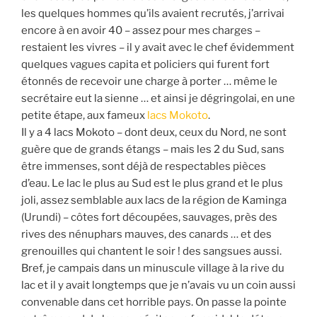
les quelques hommes qu’ils avaient recrutés, j’arrivai
encore à en avoir 40 – assez pour mes charges –
restaient les vivres – il y avait avec le chef évidemment
quelques vagues capita et policiers qui furent fort
étonnés de recevoir une charge à porter … même le
secrétaire eut la sienne … et ainsi je dégringolai, en une
petite étape, aux fameux
lacs Mokoto
.
Il y a 4 lacs Mokoto – dont deux, ceux du Nord, ne sont
guère que de grands étangs – mais les 2 du Sud, sans
être immenses, sont déjà de respectables pièces
d’eau. Le lac le plus au Sud est le plus grand et le plus
joli, assez semblable aux lacs de la région de Kaminga
(Urundi) – côtes fort découpées, sauvages, près des
rives des nénuphars mauves, des canards … et des
grenouilles qui chantent le soir ! des sangsues aussi.
Bref, je campais dans un minuscule village à la rive du
lac et il y avait longtemps que je n’avais vu un coin aussi
convenable dans cet horrible pays. On passe la pointe