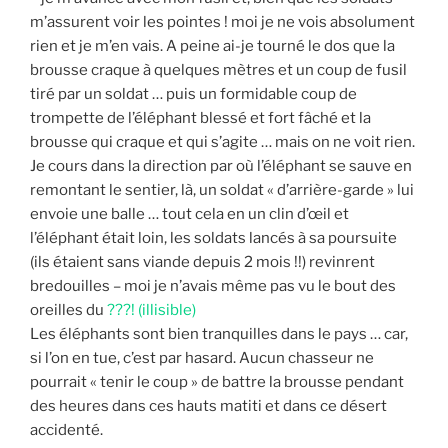
m’assurent voir les pointes ! moi je ne vois absolument
rien et je m’en vais. A peine ai-je tourné le dos que la
brousse craque à quelques mètres et un coup de fusil
tiré par un soldat … puis un formidable coup de
trompette de l’éléphant blessé et fort fâché et la
brousse qui craque et qui s’agite … mais on ne voit rien.
Je cours dans la direction par où l’éléphant se sauve en
remontant le sentier, là, un soldat « d’arrière-garde » lui
envoie une balle … tout cela en un clin d’œil et
l’éléphant était loin, les soldats lancés à sa poursuite
(ils étaient sans viande depuis 2 mois !!) revinrent
bredouilles – moi je n’avais même pas vu le bout des
oreilles du
???! (illisible)
Les éléphants sont bien tranquilles dans le pays … car,
si l’on en tue, c’est par hasard. Aucun chasseur ne
pourrait « tenir le coup » de battre la brousse pendant
des heures dans ces hauts matiti et dans ce désert
accidenté.