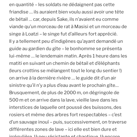
en quantité – les soldats ne dédaignent pas cette
friandise … ils auraient bien voulu aussi avoir une tête
de bétail … car, depuis Sake, ils n’avaient eu comme
viande qu’un morceau de rat à Masisi et un morceau de
singe à Loatzi – le singe fut d’ailleurs fort apprécié.
Il y a tellement peu d’indigènes qu’ayant demandé un
guide au gardien du gîte – le bonhomme se présenta
lui-même … le lendemain matin. Après 1 heure dans les
matiti en suivant un chemin de bétail et d’éléphants
(leurs crottins se mélangent tout le long du sentier !)
on arrive à la dernière rivière … le guide dit d’un air
sinistre qu’il n’y a plus d’eau avant le prochain gîte…
Brusquement, de plus de 2000 m, on dégringole de
500 m et on arrive dans la lave, vieille lave dans les
interstices de laquelle ont poussé des buissons, des
rosiers et même des arbres fort respectables – c’est
d’un sauvage inouï – puis, successivement, on traverse
différentes zones de lave – ici elle est bien dure et
irrégulière, là peu résistante et chaotique, là encore