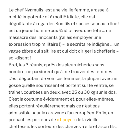
Le chef Nyamulisi est une vieille femme, grasse, à
moitié impotente et à moitié idiote, elle est
dégoûtante à regarder. Son fils et successeur au trône !
est un jeune homme aux ¾ idiot avec une tête … de
massacre des innocents (j’allais employer une
expression trop militaire !) – le secrétaire indigène … un
vague zèbre qui sait lire et qui doit diriger la chefferie –
soi-disant !
Bref, les 3 réunis, après des pleurnicheries sans
nombre, ne parvinrent qu’à me trouver des femmes –
c’est dégoûtant de voir ces femmes, la plupart avec un
gosse qu’elle nourrissent et portent sur le ventre, se
traîner, courbées en deux, avec 25 ou 30 kg sur le dos.
C’est la coutume évidemment et, pour elles-mêmes,
elles portent régulièrement mais ce n’est pas
admissible pour la caravane d’un européen. Enfin, en
prenant les porteurs de
« tipoye »
de la vieille
cheffesse, les porteurs des charges à elle et à son fils,