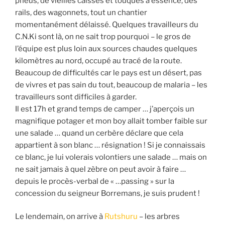
pneus, de vieilles caisses et touques à essence, des
rails, des wagonnets, tout un chantier
momentanément délaissé. Quelques travailleurs du
C.N.Ki sont là, on ne sait trop pourquoi – le gros de
l’équipe est plus loin aux sources chaudes quelques
kilomètres au nord, occupé au tracé de la route.
Beaucoup de difficultés car le pays est un désert, pas
de vivres et pas sain du tout, beaucoup de malaria – les
travailleurs sont difficiles à garder.
Il est 17h et grand temps de camper … j’aperçois un
magnifique potager et mon boy allait tomber faible sur
une salade … quand un cerbère déclare que cela
appartient à son blanc … résignation ! Si je connaissais
ce blanc, je lui volerais volontiers une salade … mais on
ne sait jamais à quel zèbre on peut avoir à faire …
depuis le procès-verbal de « …passing » sur la
concession du seigneur Borremans, je suis prudent !
Le lendemain, on arrive à
Rutshuru
– les arbres