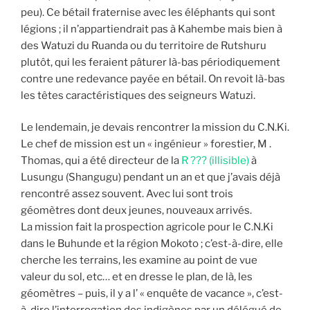
peu). Ce bétail fraternise avec les éléphants qui sont
légions ; il n’appartiendrait pas à Kahembe mais bien à
des Watuzi du Ruanda ou du territoire de Rutshuru
plutôt, qui les feraient pâturer là-bas périodiquement
contre une redevance payée en bétail. On revoit là-bas
les têtes caractéristiques des seigneurs Watuzi.
Le lendemain, je devais rencontrer la mission du C.N.Ki.
Le chef de mission est un « ingénieur » forestier, M .
Thomas, qui a été directeur de la
R ??? (illisible)
à
Lusungu (Shangugu) pendant un an et que j’avais déjà
rencontré assez souvent. Avec lui sont trois
géomètres dont deux jeunes, nouveaux arrivés.
La mission fait la prospection agricole pour le C.N.Ki
dans le Buhunde et la région Mokoto ; c’est-à-dire, elle
cherche les terrains, les examine au point de vue
valeur du sol, etc… et en dresse le plan, de là, les
géomètres – puis, il y a l’ « enquête de vacance », c’est-