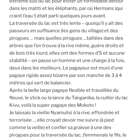
extrême sud du lac pour éviter un formidable détour
dans les matiti et les éléphants, par où Hermans (qui
craint l’eau !) était parti quelques jours avant.
La traversée du lac est très lente – quoiqu’il y ait des
passeurs en suffisance (les gens du village) et des
pirogues … mais quelles pirogues …taillées dans des
arbres que l’on trouve à la rive même, guère droits et
de bois très lourd, elles ont des formes d’S et aucune
stabilité – on passe un homme et une charge à la fois,
deux dans les meilleurs. Le pagayeur est muni d’une
pagaye rigide assez bizarre par son manche de 3 à 4
mètres qui sert de balancier.
Après la belle large pagaye flexible et travaillée du
fleuve, le stick ou la lance du Tanganika, la cuiller du lac
Kivu, voilà la super-pagaye des Mokoto !
Je laissais la vieille Nyamulisi à la rive, effondrée et
terrorisée … elle croyait devoir me suivre (à pied
comme la veille) et confier sa graisse à une des
pirogues pour la traversée du lac. J’emmenais le fils, le