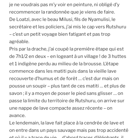
je ne voudrais pas m’y voir en peinture, ni obligé d’y
recommencer la randonnée que je viens de faire.
De Loatzi, avec le beau Milusi, fils de Nyamulisi, le
secrétaire et les policiers, j’ai mis le cap vers Rutshuru
– c’est un petit voyage bien fatigant et pas trop
agréable.
Pris par la drache, j’ai coupé la première étape qui est
de 7h1/2 en deux – en logeant à un village ! de 3 huttes
et 1 indigène perdu au milieu de la brousse. L’étape
commence dans les matiti puis dans la vieille lave
recouverte d’humus et de forêt … c’est dur mais on
pousse un soupir – plus tant de ces matiti … et plus de
savon ; il y a moyen de poser le pied sans glisser … on
passe la limite du territoire de Rutshuru, on arrive sur
une nappe de lave compacte assez récente – on
avance.
Le lendemain, la lave fait place à la cendrée de lave et
on entre dans un pays sauvage mais pas trop accidenté
et où il y a trace de vie … d’abord traces d’éléphants, il